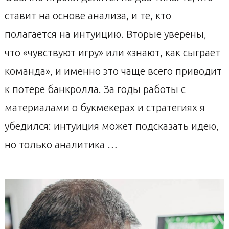
ставит на основе анализа, и те, кто
полагается на интуицию. Вторые уверены,
что «чувствуют игру» или «знают, как сыграет
команда», и именно это чаще всего приводит
к потере банкролла. За годы работы с
материалами о букмекерах и стратегиях я
убедился: интуиция может подсказать идею,
но только аналитика …