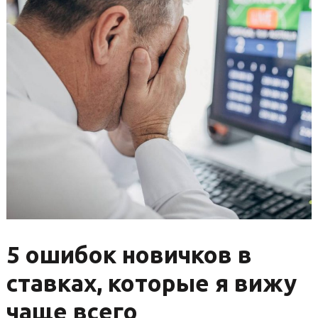
5 ошибок новичков в
ставках, которые я вижу
чаще всего