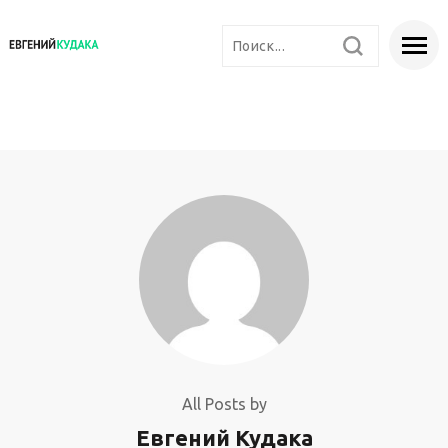
Skip
Search
to
for:
content
(Press
Enter)
All Posts by
Евгений Кудака