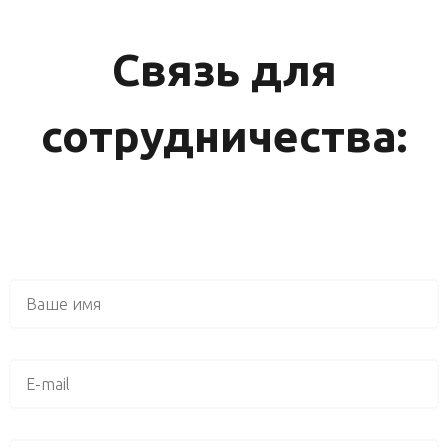
Связь для
сотрудничества: