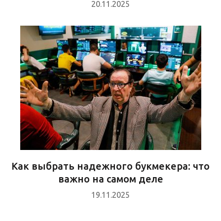
20.11.2025
Как выбрать надежного букмекера: что
важно на самом деле
19.11.2025