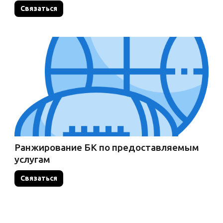
Связаться
Ранжирование БК по предоставляемым
услугам
Связаться