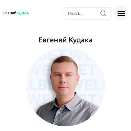
Skip
Search
to
for:
content
(Press
Евгений Кудака
Enter)