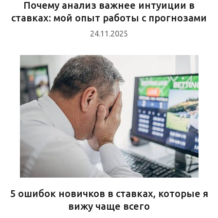
Почему анализ важнее интуиции в
ставках: мой опыт работы с прогнозами
24.11.2025
5 ошибок новичков в ставках, которые я
вижу чаще всего