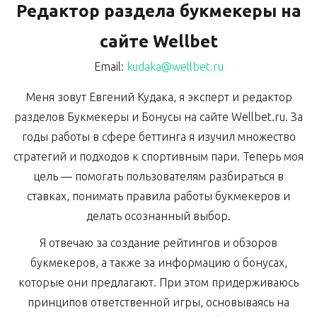
Редактор раздела букмекеры на
сайте Wellbet
Email:
kudaka@wellbet.ru
Меня зовут Евгений Кудака, я эксперт и редактор
разделов Букмекеры и Бонусы на сайте Wellbet.ru. За
годы работы в сфере беттинга я изучил множество
стратегий и подходов к спортивным пари. Теперь моя
цель — помогать пользователям разбираться в
ставках, понимать правила работы букмекеров и
делать осознанный выбор.
Я отвечаю за создание рейтингов и обзоров
букмекеров, а также за информацию о бонусах,
которые они предлагают. При этом придерживаюсь
принципов ответственной игры, основываясь на